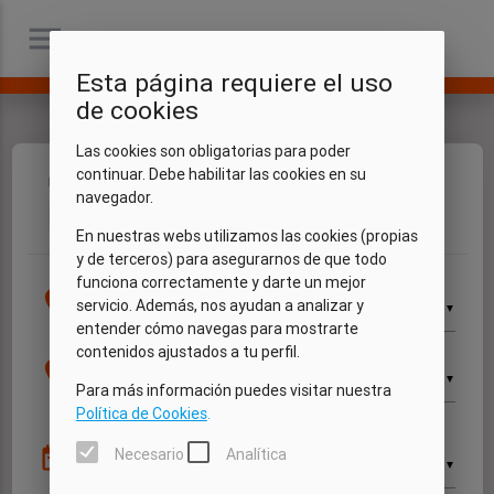
menu
Esta página requiere el uso
de cookies
Las cookies son obligatorias para poder
continuar. Debe habilitar las cookies en su
Fechas
Vehículo
Extras
Mis datos
Resumen
navegador.
1
2
3
4
5
En nuestras webs utilizamos las cookies (propias
y de terceros) para asegurarnos de que todo
funciona correctamente y darte un mejor
Recogida
location_on
servicio. Además, nos ayudan a analizar y
▼
entender cómo navegas para mostrarte
contenidos ajustados a tu perfil.
Devolución
location_on
▼
Para más información puedes visitar nuestra
Política de Cookies
.
Recogida
date_range
Necesario
Analítica
▼