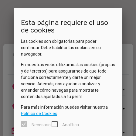
Esta página requiere el uso
de cookies
Las cookies son obligatorias para poder
continuar. Debe habilitar las cookies en su
navegador.
Fechas
Vehículo
Extras
Mis datos
Resumen
1
2
3
4
5
En nuestras webs utilizamos las cookies (propias
y de terceros) para asegurarnos de que todo
funciona correctamente y darte un mejor
Recogida
servicio. Además, nos ayudan a analizar y
location_on
▼
entender cómo navegas para mostrarte
contenidos ajustados a tu perfil.
Devolución
location_on
Para más información puedes visitar nuestra
▼
Política de Cookies
.
Necesario
Analítica
Recogida
date_range
▼