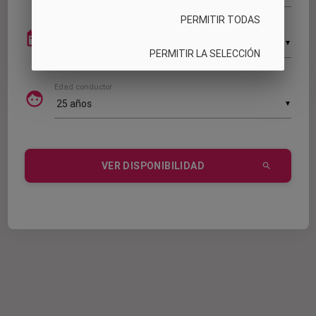
PERMITIR TODAS
Devolución
date_range
▼
PERMITIR LA SELECCIÓN
Edad conductor
face
▼
VER DISPONIBILIDAD
search