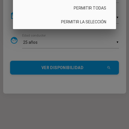
PERMITIR TODAS
Devolución
date_range
▼
PERMITIR LA SELECCIÓN
Edad conductor
face
▼
VER DISPONIBILIDAD
search