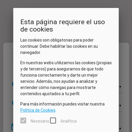
Esta página requiere el uso
de cookies
Las cookies son obligatorias para poder
continuar. Debe habilitar las cookies en su
navegador.
Fechas
Vehículo
Extras
Mis datos
Resumen
1
2
3
4
5
En nuestras webs utilizamos las cookies (propias
y de terceros) para asegurarnos de que todo
funciona correctamente y darte un mejor
Recogida
servicio. Además, nos ayudan a analizar y
location_on
▼
entender cómo navegas para mostrarte
contenidos ajustados a tu perfil.
Devolución
location_on
Para más información puedes visitar nuestra
▼
Política de Cookies
.
Necesario
Analítica
Recogida
date_range
▼