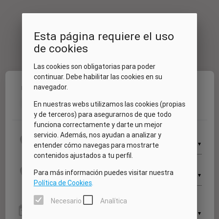
Esta página requiere el uso
de cookies
Las cookies son obligatorias para poder
continuar. Debe habilitar las cookies en su
navegador.
Fechas
Vehículo
Extras
Mis datos
Resumen
1
2
3
4
5
En nuestras webs utilizamos las cookies (propias
y de terceros) para asegurarnos de que todo
funciona correctamente y darte un mejor
Recogida
servicio. Además, nos ayudan a analizar y
location_on
▼
entender cómo navegas para mostrarte
contenidos ajustados a tu perfil.
Devolución
location_on
Para más información puedes visitar nuestra
▼
Política de Cookies
.
Necesario
Analítica
Recogida
date_range
▼