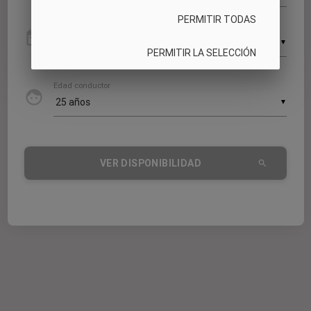
PERMITIR TODAS
Devolución
date_range
▼
PERMITIR LA SELECCIÓN
Edad conductor
face
▼
VER DISPONIBILIDAD
search