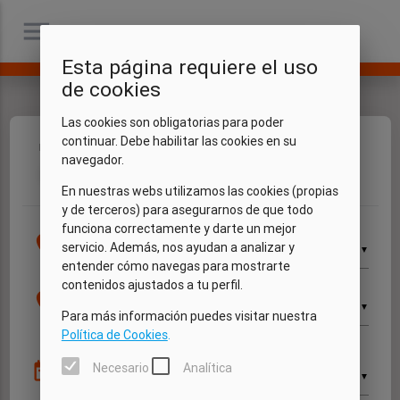
menu
Esta página requiere el uso
de cookies
Las cookies son obligatorias para poder
continuar. Debe habilitar las cookies en su
Fechas
Vehículo
Extras
Mis datos
Resumen
navegador.
1
2
3
4
5
En nuestras webs utilizamos las cookies (propias
y de terceros) para asegurarnos de que todo
funciona correctamente y darte un mejor
Recogida
location_on
servicio. Además, nos ayudan a analizar y
▼
entender cómo navegas para mostrarte
contenidos ajustados a tu perfil.
Devolución
location_on
▼
Para más información puedes visitar nuestra
Política de Cookies
.
Recogida
date_range
Necesario
Analítica
▼